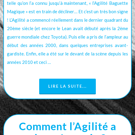
telle qu’on l’a connu jusqu’à maintenant, « l’Agilité Baguette
Magique » est en train de décliner… Et c’est un très bon signe
! L’Agilité a commencé réellement dans le dernier quadrant du
20ème siècle (et encore le Lean avait débuté après la 2ème
guerre mondiale chez Toyota). Puis elle a pris de l’ampleur au
début des années 2000, dans quelques entreprises avant-
gardiste. Enfin, elle a été sur le devant de la scène depuis les
années 2010 et ceci …
LIRE LA SUITE...
Comment l’Agilité a