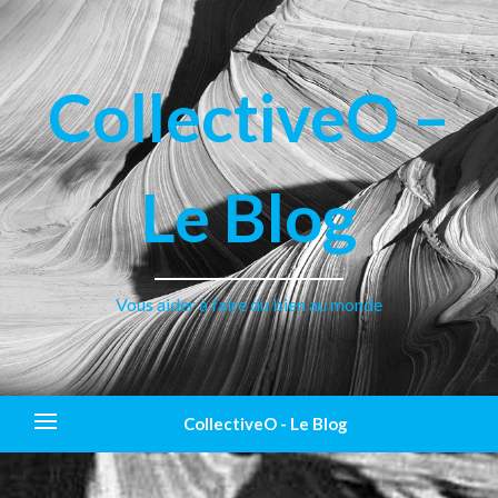
CollectiveO –
Le Blog
Vous aider à faire du bien au monde
CollectiveO - Le Blog