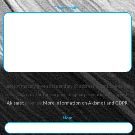
Commentaire
*
I accept that my given data and my IP address is sent to a server
in the USA only for the purpose of spam prevention through the
Akismet
program.
More information on Akismet and GDPR
.
Nom
*