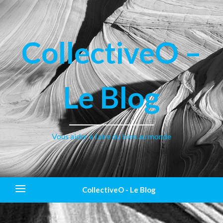
CollectiveO –
Le Blog
Vous aider à faire du bien au monde
CollectiveO - Le Blog