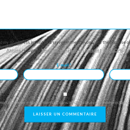
nd my IP address is sent to a server in the USA only for the purpose 
Akismet
program.
More information on Akismet and GDPR
.
E-mail
*
 mon nom, mon e-mail et mon site dans le navigateur pour mon prochain 