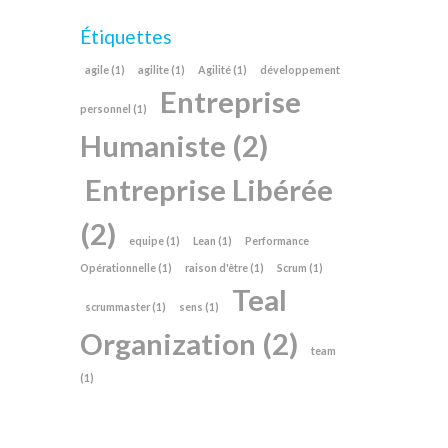
Étiquettes
agile
(1)
agilite
(1)
Agilité
(1)
développement
Entreprise
personnel
(1)
Humaniste
(2)
Entreprise Libérée
(2)
equipe
(1)
Lean
(1)
Performance
Opérationnelle
(1)
raison d'être
(1)
Scrum
(1)
Teal
scrummaster
(1)
sens
(1)
Organization
(2)
team
(1)