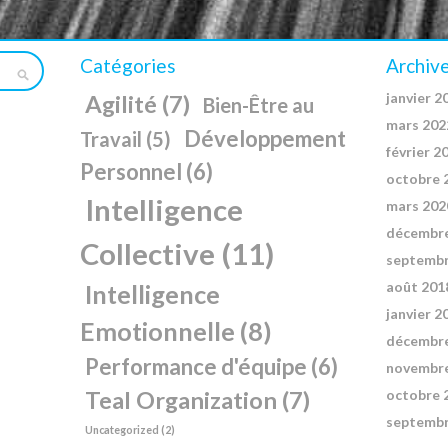
Catégories
Archiv
janvier 2
Agilité
(7)
Bien-Être au
mars 202
Développement
Travail
(5)
février 2
Personnel
(6)
octobre 
Intelligence
mars 202
décembr
Collective
(11)
septembr
août 201
Intelligence
janvier 2
Emotionnelle
(8)
décembr
Performance d'équipe
(6)
novembr
Teal Organization
(7)
octobre 
septembr
Uncategorized
(2)