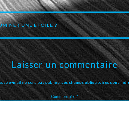
LUMINER UNE ÉTOILE ?
Laisser un commentaire
sse e-mail ne sera pas publiée.
Les champs obligatoires sont ind
Commentaire
*