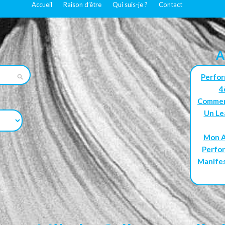
Accueil
Raison d’être
Qui suis-je ?
Contact
A
Perfor
4
Comment
Un Le
Mon A
Perfor
Manifes