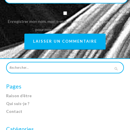
Enregistrer mon nom, mon e-mail et mon site dans le navigateur
pour mon prochain commentaire.
Pages
Raison d’être
Qui suis-je ?
Contact
Catégories