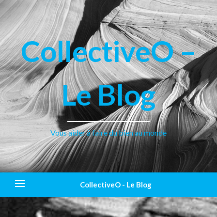
CollectiveO –
Le Blog
Vous aider à faire du bien au monde
CollectiveO - Le Blog