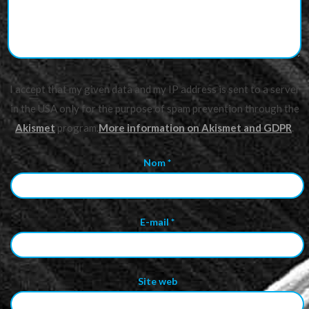
I accept that my given data and my IP address is sent to a server
in the USA only for the purpose of spam prevention through the
Akismet
program.
More information on Akismet and GDPR
.
Nom
*
E-mail
*
Site web