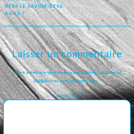
VERS LE SAVOIR-ÊTRE
AGILE ?
Laisser un commentaire
Votre adresse e-mail ne sera pas publiée.
Les champs
obligatoires sont indiqués avec
*
Commentaire
*