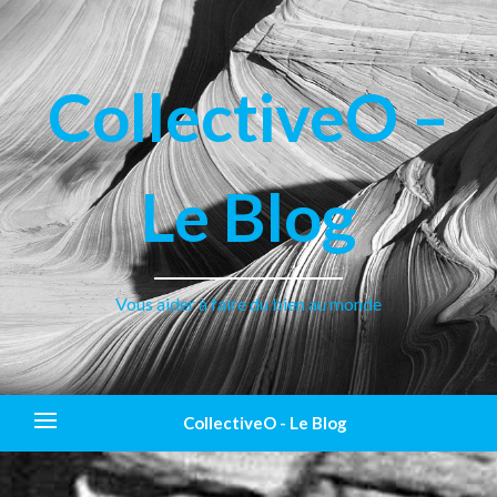
CollectiveO –
Le Blog
Vous aider à faire du bien au monde
CollectiveO - Le Blog