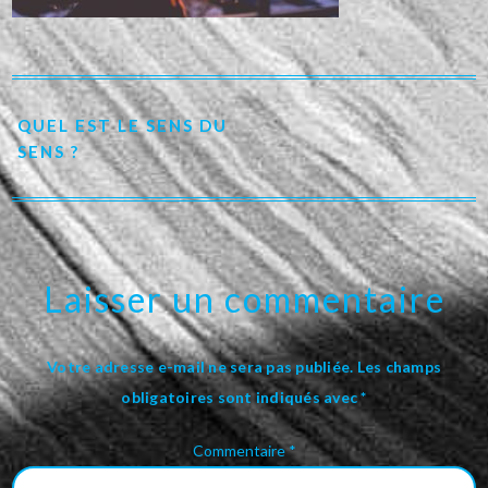
QUEL EST LE SENS DU
SENS ?
Laisser un commentaire
Votre adresse e-mail ne sera pas publiée.
Les champs
obligatoires sont indiqués avec
*
Commentaire
*