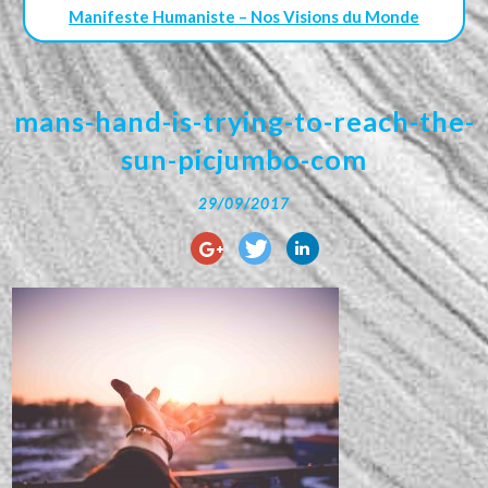
Manifeste Humaniste – Nos Visions du Monde
mans-hand-is-trying-to-reach-the-
sun-picjumbo-com
29/09/2017