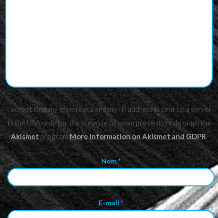
I accept that my given data and my IP address is sent to a server
in the USA only for the purpose of spam prevention through the
Akismet
program.
More information on Akismet and GDPR
.
Nom
*
E-mail
*