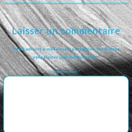
Laisser un commentaire
Votre adresse e-mail ne sera pas publiée.
Les champs
obligatoires sont indiqués avec
*
Commentaire
*