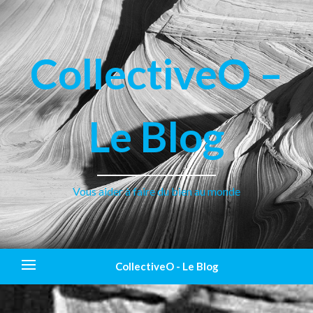
CollectiveO –
Le Blog
Vous aider à faire du bien au monde
CollectiveO - Le Blog