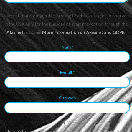
I accept that my given data and my IP address is sent to a server
in the USA only for the purpose of spam prevention through the
Akismet
program.
More information on Akismet and GDPR
.
Nom
*
E-mail
*
Site web
Enregistrer mon nom, mon e-mail et mon site dans le navigateur